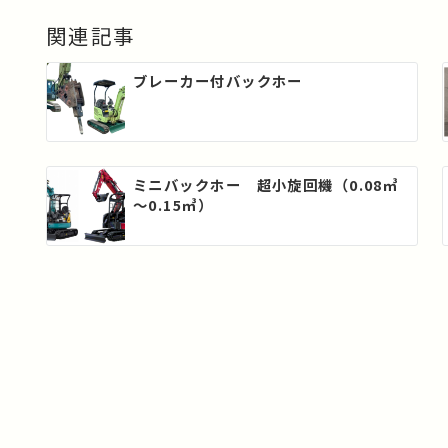
ビ
関連記事
ゲ
ブレーカー付バックホー
ー
シ
ミニバックホー 超小旋回機（0.08㎥
ョ
～0.15㎥）
ン