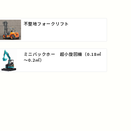
不整地フォークリフト
ミニバックホー 超小旋回機（0.18㎥
～0.2㎥）