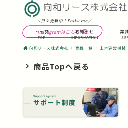
＼日々更新中！Follw me／
トップ
お知らせ
業
Instagramはこちら
TOP
INFORMATION
SE
向和リース株式会社
商品一覧
土木建設機械
商品Topへ戻る